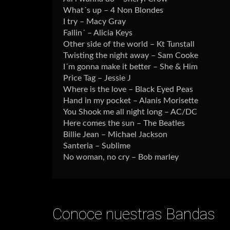
What´s up – 4 Non Blondes
I try – Macy Gray
Fallin´ – Alicia Keys
Other side of the world – Kt Tunstall
Twisting the night away – Sam Cooke
I´m gonna make it better – She & Him
Price Tag – Jessie J
Where is the love – Black Eyed Peas
Hand in my pocket – Alanis Morisette
You Shook me all night long – AC/DC
Here comes the sun – The Beatles
Billie Jean – Michael Jackson
Santeria – Sublime
No woman, no cry – Bob marley
Conoce nuestras Bandas