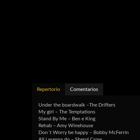
Repertorio
Comentarios
Under the boardwalk –The Drifters
My girl – The Temptations
Stand By Me – Ben e King
Rehab – Amy Winehouse
Don´t Worry be happy – Bobby McFerrin
All i wanna do – Sheryl Crow